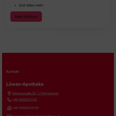
Und vieles mehr
Mehr Erfahren
Kontakt
Löwen-Apotheke
Mühlenstraße 30
,
17109
Demmin
+49-3998223152
+49-39982829759