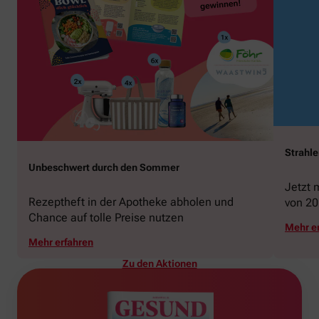
Strahl
Unbeschwert durch den Sommer
Jetzt 
Rezeptheft in der Apotheke abholen und
von 20
Chance auf tolle Preise nutzen
gewin
Mehr e
Mehr erfahren
Zu den Aktionen