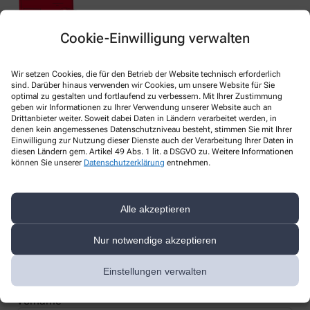
Cookie-Einwilligung verwalten
Nachweis Ihrer Befreiung
Wir setzen Cookies, die für den Betrieb der Website technisch erforderlich
sind. Darüber hinaus verwenden wir Cookies, um unsere Website für Sie
optimal zu gestalten und fortlaufend zu verbessern. Mit Ihrer Zustimmung
geben wir Informationen zu Ihrer Verwendung unserer Website auch an
Wenn Sie einen Ausweis über die Befreiung der gesetzlichen
Drittanbieter weiter. Soweit dabei Daten in Ländern verarbeitet werden, in
Zuzahlung haben, können wir diese Info speichern und Sie
denen kein angemessenes Datenschutzniveau besteht, stimmen Sie mit Ihrer
müssen Ihren Ausweis nicht immer vorzeigen.
Einwilligung zur Nutzung dieser Dienste auch der Verarbeitung Ihrer Daten in
diesen Ländern gem. Artikel 49 Abs. 1 lit. a DSGVO zu. Weitere Informationen
können Sie unserer
Datenschutzerklärung
entnehmen.
Kundenkarte beantragen
Alle akzeptieren
Jetzt schnell und einfach online beantragen und beim nächsten
Besuch bei uns in der Apotheke abholen.
Nur notwendige akzeptieren
Anrede
Einstellungen verwalten
Vorname *