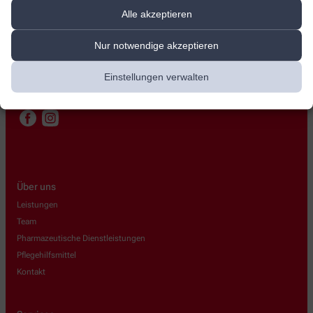
Löwen-Apotheke
Alle akzeptieren
Mühlenstraße 30
,
17109
Demmin
Nur notwendige akzeptieren
+49-3998223152
Einstellungen verwalten
+49-39982829759
loewenapotheke-demmin@gmx.de
Über uns
Leistungen
Team
Pharmazeutische Dienstleistungen
Pflegehilfsmittel
Kontakt